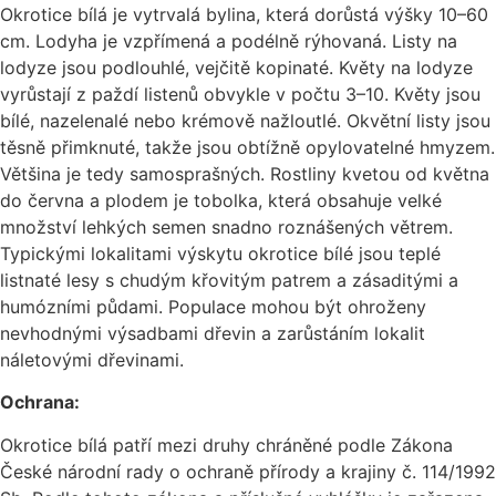
Okrotice bílá je vytrvalá bylina, která dorůstá výšky 10–60
cm. Lodyha je vzpřímená a podélně rýhovaná. Listy na
lodyze jsou podlouhlé, vejčitě kopinaté. Květy na lodyze
vyrůstají z paždí listenů obvykle v počtu 3–10. Květy jsou
bílé, nazelenalé nebo krémově nažloutlé. Okvětní listy jsou
těsně přimknuté, takže jsou obtížně opylovatelné hmyzem.
Většina je tedy samosprašných. Rostliny kvetou od května
do června a plodem je tobolka, která obsahuje velké
množství lehkých semen snadno roznášených větrem.
Typickými lokalitami výskytu okrotice bílé jsou teplé
listnaté lesy s chudým křovitým patrem a zásaditými a
humózními půdami. Populace mohou být ohroženy
nevhodnými výsadbami dřevin a zarůstáním lokalit
náletovými dřevinami.
Ochrana:
Okrotice bílá patří mezi druhy chráněné podle Zákona
České národní rady o ochraně přírody a krajiny č. 114/1992