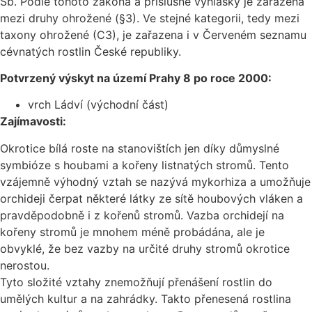
Sb. Podle tohoto zákona a příslušné vyhlášky je zařazena
mezi druhy ohrožené (§3). Ve stejné kategorii, tedy mezi
taxony ohrožené (C3), je zařazena i v Červeném seznamu
cévnatých rostlin České republiky.
Potvrzený výskyt na území Prahy 8 po roce 2000:
vrch Ládví (východní část)
Zajímavosti:
Okrotice bílá roste na stanovištích jen díky důmyslné
symbióze s houbami a kořeny listnatých stromů. Tento
vzájemně výhodný vztah se nazývá mykorhiza a umožňuje
orchideji čerpat některé látky ze sítě houbových vláken a
pravděpodobně i z kořenů stromů. Vazba orchidejí na
kořeny stromů je mnohem méně probádána, ale je
obvyklé, že bez vazby na určité druhy stromů okrotice
nerostou.
Tyto složité vztahy znemožňují přenášení rostlin do
umělých kultur a na zahrádky. Takto přenesená rostlina