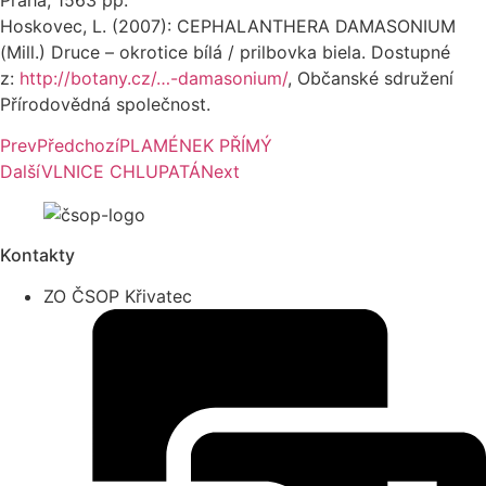
Hoskovec, L. (2007): CEPHALANTHERA DAMASONIUM
(Mill.) Druce – okrotice bílá / prilbovka biela. Dostupné
z:
http://botany.cz/…-damasonium/
, Občanské sdružení
Přírodovědná společnost.
Prev
Předchozí
PLAMÉNEK PŘÍMÝ
Další
VLNICE CHLUPATÁ
Next
Kontakty
ZO ČSOP Křivatec​