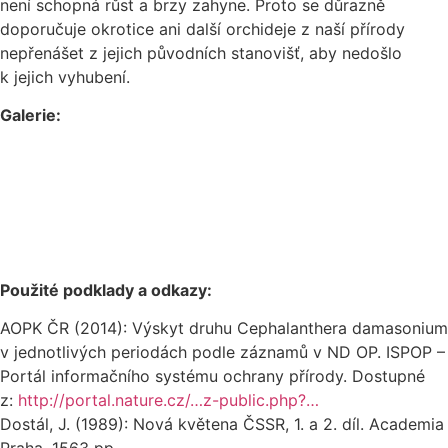
není schopná růst a brzy zahyne. Proto se důrazně
doporučuje okrotice ani další orchideje z naší přírody
nepřenášet z jejich původních stanovišť, aby nedošlo
k jejich vyhubení.
Galerie:
Použité podklady a odkazy:
AOPK ČR (2014): Výskyt druhu Cephalanthera damasonium
v jednotlivých periodách podle záznamů v ND OP. ISPOP –
Portál informačního systému ochrany přírody. Dostupné
z:
http://portal.nature.cz/…z-public.php?…
Dostál, J. (1989): Nová květena ČSSR, 1. a 2. díl. Academia
Praha, 1563 pp.