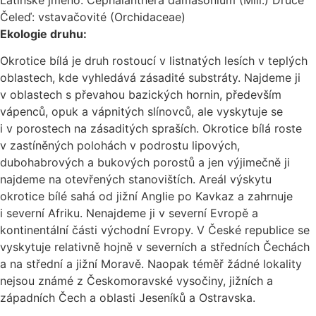
Latinské jméno: Cephalanthera damasonium (Mill.) Druce
Čeleď: vstavačovité (Orchidaceae)
Ekologie druhu:
Okrotice bílá je druh rostoucí v listnatých lesích v teplých
oblastech, kde vyhledává zásadité substráty. Najdeme ji
v oblastech s převahou bazických hornin, především
vápenců, opuk a vápnitých slínovců, ale vyskytuje se
i v porostech na zásaditých spraších. Okrotice bílá roste
v zastíněných polohách v podrostu lipových,
dubohabrových a bukových porostů a jen výjimečně ji
najdeme na otevřených stanovištích. Areál výskytu
okrotice bílé sahá od jižní Anglie po Kavkaz a zahrnuje
i severní Afriku. Nenajdeme ji v severní Evropě a
kontinentální části východní Evropy. V České republice se
vyskytuje relativně hojně v severních a středních Čechách
a na střední a jižní Moravě. Naopak téměř žádné lokality
nejsou známé z Českomoravské vysočiny, jižních a
západních Čech a oblasti Jeseníků a Ostravska.