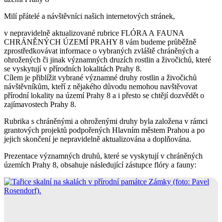
Milí přátelé a návštěvníci našich internetových stránek,
v nepravidelně aktualizované rubrice FLÓRA A FAUNA
CHRÁNĚNÝCH ÚZEMÍ PRAHY 8 vám budeme průběžně
zprostředkovávat informace o vybraných zvláště chráněných a
ohrožených či jinak významných druzích rostlin a živočichů, které
se vyskytují v přírodních lokalitách Prahy 8.
Cílem je přiblížit vybrané významné druhy rostlin a živočichů
návštěvníkům, kteří z nějakého důvodu nemohou navštěvovat
přírodní lokality na území Prahy 8 a i přesto se chtějí dozvědět o
zajímavostech Prahy 8.
Rubrika s chráněnými a ohroženými druhy byla založena v rámci
grantových projektů podpořených Hlavním městem Prahou a po
jejich skončení je nepravidelně aktualizována a doplňována.
Prezentace významných druhů, které se vyskytují v chráněných
územích Prahy 8, obsahuje následující zástupce flóry a fauny: