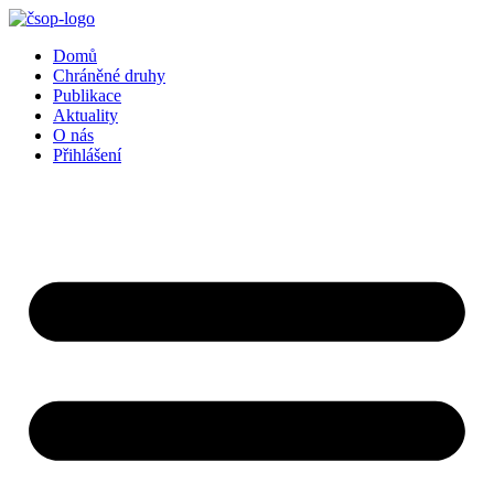
Přejít
k
Domů
obsahu
Chráněné druhy
Publikace
Aktuality
O nás
Přihlášení