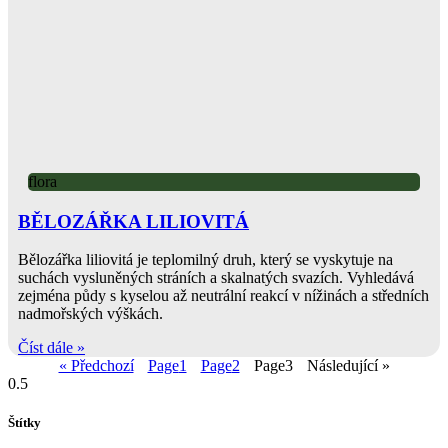
flora
BĚLOZÁŘKA LILIOVITÁ
Bělozářka liliovitá je teplomilný druh, který se vyskytuje na
suchách vysluněných stráních a skalnatých svazích. Vyhledává
zejména půdy s kyselou až neutrální reakcí v nížinách a středních
nadmořských výškách.
Číst dále »
« Předchozí
Page
1
Page
2
Page
3
Následující »
Štítky