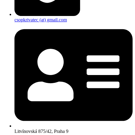
csopkrivatec (at) gmail.com
Litvínovská 875/42, Praha 9