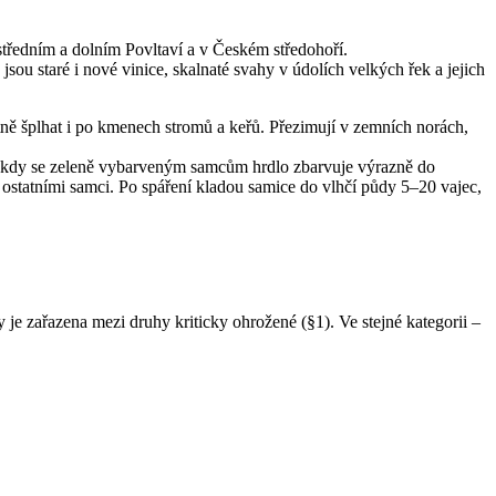
e středním a dolním Povltaví a v Českém středohoří.
sou staré i nové vinice, skalnaté svahy v údolích velkých řek a jejich
tně šplhat i po kmenech stromů a keřů. Přezimují v zemních norách,
ní, kdy se zeleně vybarveným samcům hrdlo zbarvuje výrazně do
ostatními samci. Po spáření kladou samice do vlhčí půdy 5–20 vajec,
 je zařazena mezi druhy kriticky ohrožené (§1). Ve stejné kategorii –