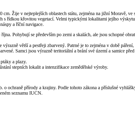
–50 cm. Žije v nejteplejších oblastech státu, zejména na jižní Moravě, v
s řídkou křovitou vegetací. Velmi typickými lokalitami jejího výskytu j
náspy a říční navigace.
 října. Pohybují se především po zemi a skalách, ale jsou schopné obra
 výrazně větší a pestřeji zbarvený. Patrné je to zejména v době páře
ené. Samci jsou výrazně teritoriální a brání své území a samice před 
ptáky a plazy.
stání stepních lokalit a intenzifikace zemědělské výroby.
. o ochraně přírody a krajiny. Podle tohoto zákona a příslušné vyhlášky
Červeném seznamu IUCN.