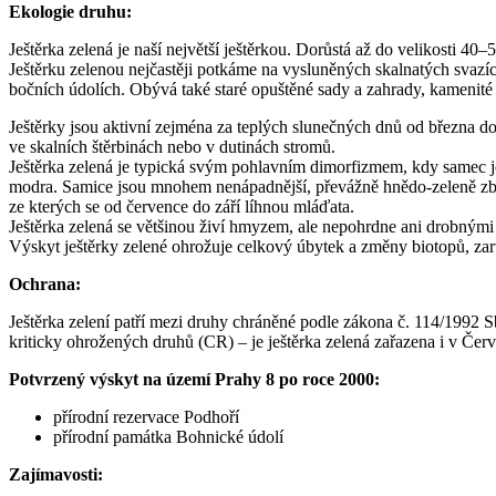
Ekologie druhu:
Ještěrka zelená je naší největší ještěrkou. Dorůstá až do velikosti 40
Ještěrku zelenou nejčastěji potkáme na vysluněných skalnatých svazích 
bočních údolích. Obývá také staré opuštěné sady a zahrady, kamenité 
Ještěrky jsou aktivní zejména za teplých slunečných dnů od března do
ve skalních štěrbinách nebo v dutinách stromů.
Ještěrka zelená je typická svým pohlavním dimorfizmem, kdy samec je
modra. Samice jsou mnohem nenápadnější, převážně hnědo-zeleně zbarv
ze kterých se od července do září líhnou mláďata.
Ještěrka zelená se většinou živí hmyzem, ale nepohrdne ani drobnými 
Výskyt ještěrky zelené ohrožuje celkový úbytek a změny biotopů, zarů
Ochrana:
Ještěrka zelení patří mezi druhy chráněné podle zákona č. 114/1992 Sb
kriticky ohrožených druhů (CR) – je ještěrka zelená zařazena i v 
Potvrzený výskyt na území Prahy 8 po roce 2000:
přírodní rezervace Podhoří
přírodní památka Bohnické údolí
Zajímavosti: