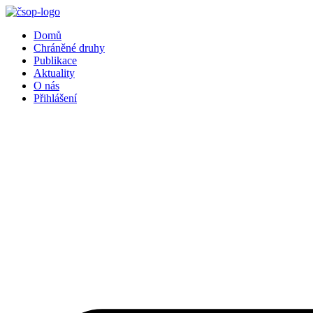
Přejít
k
Domů
obsahu
Chráněné druhy
Publikace
Aktuality
O nás
Přihlášení